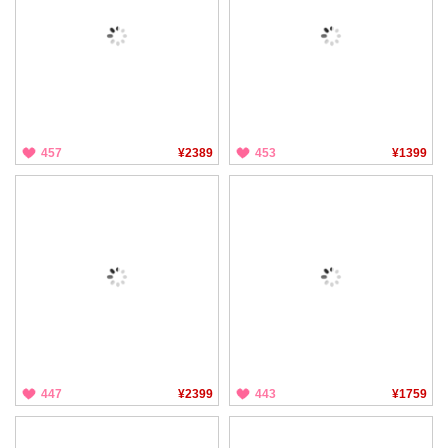
457
¥2389
453
¥1399
447
¥2399
443
¥1759