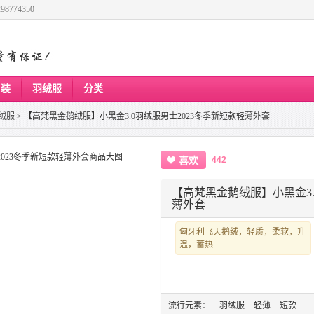
8774350
男装
羽绒服
分类
绒服
>
【高梵黑金鹅绒服】小黑金3.0羽绒服男士2023冬季新短款轻薄外套
442
喜欢
【高梵黑金鹅绒服】小黑金3.
薄外套
匈牙利飞天鹅绒，轻质，柔软，升
温，蓄热
流行元素：
羽绒服
轻薄
短款