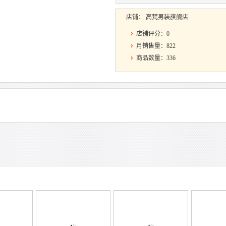
店铺：
高梵男装旗舰店
店铺评分：0
月销售量：822
商品数量：336