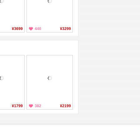
¥3699
440
¥3299
¥1799
382
¥2199