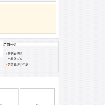
店铺分类
男装羽绒服
男装休闲裤
男装针织衫/毛衣