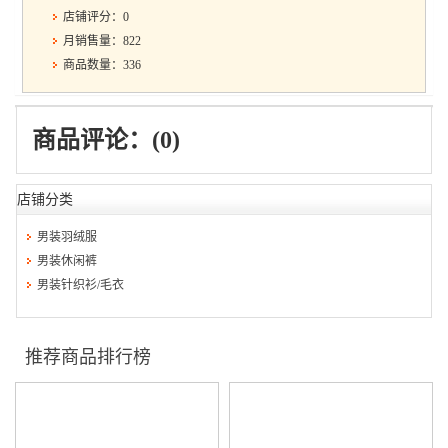
店铺评分：0
月销售量：822
商品数量：336
商品评论：(0)
店铺分类
男装羽绒服
男装休闲裤
男装针织衫/毛衣
推荐商品排行榜