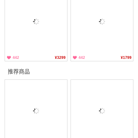
442
¥3299
442
¥1799
推荐商品